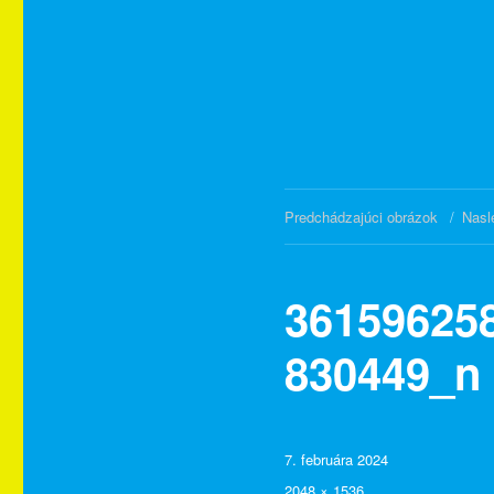
Predchádzajúci obrázok
Nasl
36159625
830449_n 
Publikované
7. februára 2024
Plná
2048 × 1536