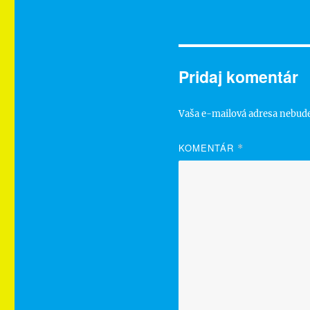
Pridaj komentár
Vaša e-mailová adresa nebude
KOMENTÁR
*