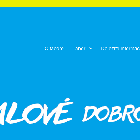
O tábore
Tábor
Dôležité informác