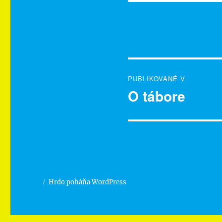
Navigácia
PUBLIKOVANÉ V
v
O tábore
článku
Hrdo poháňa WordPress