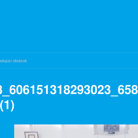
edujúci obrázok
8_606151318293023_658
(1)